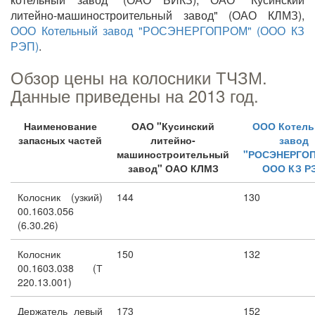
литейно-машиностроительный завод" (ОАО КЛМЗ),
ООО Котельный завод "РОСЭНЕРГОПРОМ" (ООО КЗ
РЭП)
.
Обзор цены на колосники ТЧЗМ.
Данные приведены на 2013 год.
Наименование
ОАО "Кусинский
ООО Котел
запасных частей
литейно-
завод
машиностроительный
"РОСЭНЕРГО
завод" ОАО КЛМЗ
ООО КЗ Р
Колосник (узкий)
144
130
00.1603.056
(6.30.26)
Колосник
150
132
00.1603.038 (Т
220.13.001)
Держатель левый
173
152